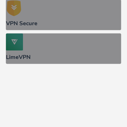
VPN Secure
LimeVPN